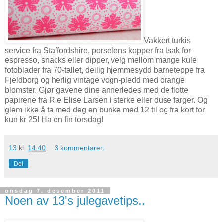
Vakkert turkis
service fra Staffordshire, porselens kopper fra Isak for
espresso, snacks eller dipper, velg mellom mange kule
fotoblader fra 70-tallet, deilig hjemmesydd barneteppe fra
Fjeldborg og herlig vintage vogn-pledd med orange
blomster. Gjør gavene dine annerledes med de flotte
papirene fra Rie Elise Larsen i sterke eller duse farger. Og
glem ikke å ta med deg en bunke med 12 til og fra kort for
kun kr 25! Ha en fin torsdag!
13
kl.
14:40
3 kommentarer:
Del
onsdag 7. desember 2011
Noen av 13's julegavetips..